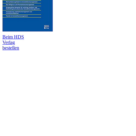
Beim HDS
Verlag
bestellen
Immobilienmanagement
Kompakt
Immobilien
werden immer
mehr zum
Wettbewerbsfaktor
bei sich
gleichzeitig
schnell
verändernden
Märkten.
Deshalb ist es
notwendiger